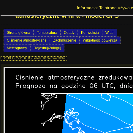
Prognoza pogody w Polsce - Ciśnienie
Informacja: Ta strona używa c
atmosferyczne w hPa - model GFS
Strona główna
Temperatura
Opady
Konwekcja
Wiatr
Ciśnienie atmosferyczne
Zachmurzenie
Wilgotność powietrza
Meteogramy
Rejestruj/Zaloguj
0:28 CET / 22:28 UTC - Sobota, 08 Sierpnia 2026 r.