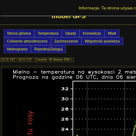
Prognoza pogody w Polsce - Mielno -
Informacja: Ta strona używa c
model GFS
Strona główna
Temperatura
Opady
Konwekcja
Wiatr
Ciśnienie atmosferyczne
Zachmurzenie
Wilgotność powietrza
Meteogramy
Rejestruj/Zaloguj
21:21 CET / 19:21 UTC - Czwartek, 06 Sierpnia 2026 r.