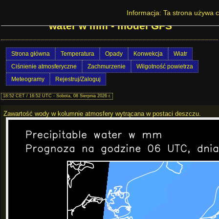
Prognoza pogody w Polsce - Precipitable
Informacja: Ta strona używa c
water w mm - model GFS
Strona główna
Temperatura
Opady
Konwekcja
Wiatr
Ciśnienie atmosferyczne
Zachmurzenie
Wilgotność powietrza
Meteogramy
Rejestruj/Zaloguj
18:52 CET / 16:52 UTC - Sobota, 08 Sierpnia 2026 r.
Zawartość wody w kolumnie atmosfery wytrącana w postaci deszczu.