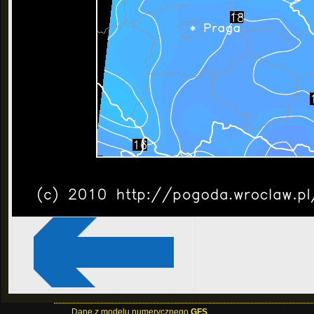
Dane z modelu numerycznego
GFS