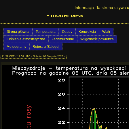
Prognoza pogody w Polsce - Międzyzdroje
Informacja: Ta strona używa c
- model GFS
Strona główna
Temperatura
Opady
Konwekcja
Wiatr
Ciśnienie atmosferyczne
Zachmurzenie
Wilgotność powietrza
Meteogramy
Rejestruj/Zaloguj
21:59 CET / 19:59 UTC - Sobota, 08 Sierpnia 2026 r.